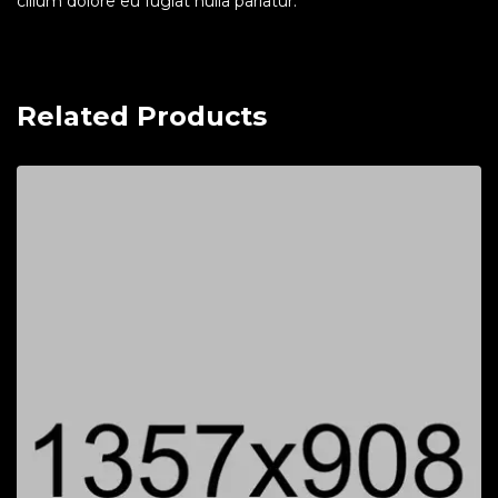
cillum dolore eu fugiat nulla pariatur.
Related Products