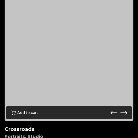
Add to cart
Crossroads
Portraits
,
Studio