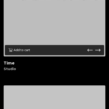
Add to cart
Time
Studio
$
85.00