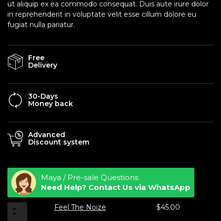
ut aliquip ex ea commodo consequat. Duis aute irure dolor
in reprehenderit in voluptate velit esse cillum dolore eu
fugiat nulla pariatur.
Free
Delivery
30-Days
Money back
Advanced
Discount system
Maya / Pre-sale Questions
Need Help? Contact Us via WhatsApp
Feel The Noize
$
45.00