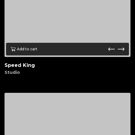
Add to cart
Speed King
Studio
$
85.00