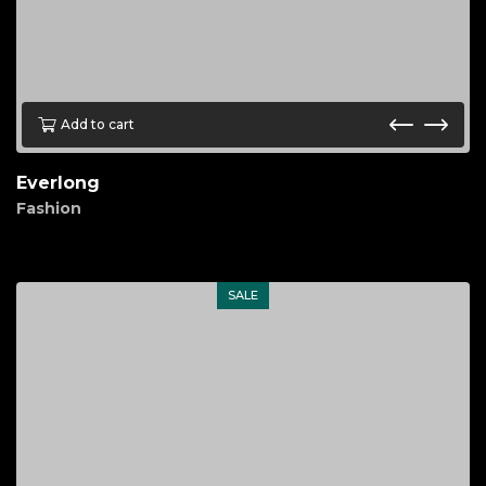
Add to cart
Everlong
Fashion
$
70.00
SALE