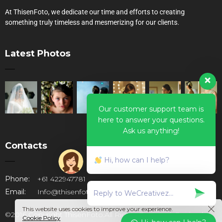
At ThisenFoto, we dedicate our time and efforts to creating
something truly timeless and mesmerizing for our clients.
Latest Photos
Our customer support team is
here to answer your questions.
Ask us anything!
Contacts
Hi, how can I help?
Phone:
+61 422947781
Email:
Info@thisenfoto.com.au
This website uses cookies to improve your experience.
©2016 Copyright ThisenFoto.All Rights Reserved. Design by
Cookie Policy