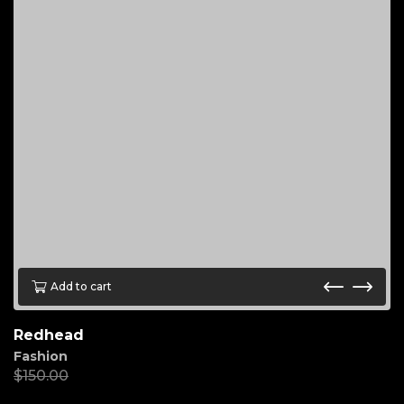
Add to cart
Redhead
Fashion
$
150.00
$
45.00