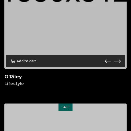
Add to cart
O’Riley
Lifestyle
$
80.00
SALE