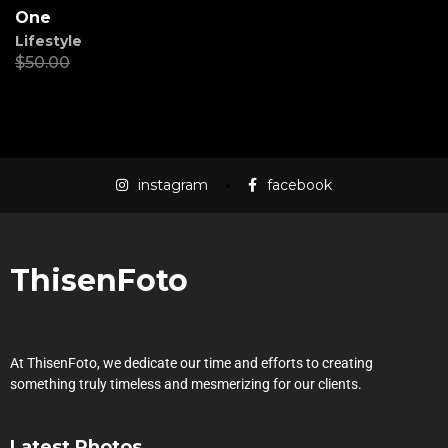
One
Lifestyle
$
50.00
$
45.00
instagram
facebook
ThisenFoto
At ThisenFoto, we dedicate our time and efforts to creating
something truly timeless and mesmerizing for our clients.
Latest Photos