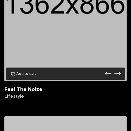
Add to cart
Feel The Noize
Lifestyle
$
45.00