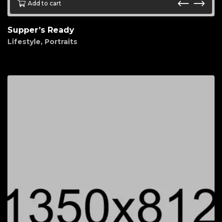
Add to cart
Supper’s Ready
Lifestyle
,
Portraits
$
95.00