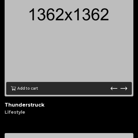
Add to cart
Thunderstruck
Lifestyle
$
90.00