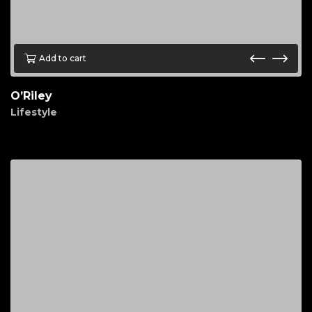
Add to cart
O’Riley
Lifestyle
$
80.00