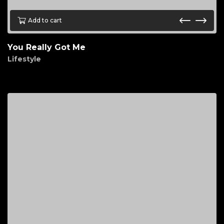
Add to cart
You Really Got Me
Lifestyle
$
85.00